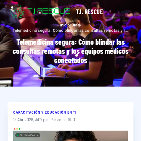
T.I. RESCUE
Inicio
›
Blog
›
Telemedicina segura: Cómo blindar las consultas remotas y los equipos médicos conectados
Telemedicina segura: Cómo blindar las
consultas remotas y los equipos médicos
conectados
CAPACITACIÓN Y EDUCACIÓN EN TI
13 Abr 2026, 3:07 p.m.
Por admin
💬 0