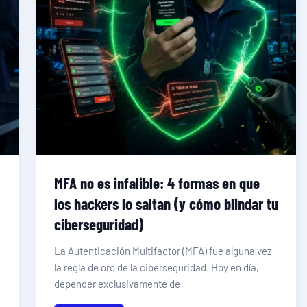
MFA no es infalible: 4 formas en que
los hackers lo saltan (y cómo blindar tu
ciberseguridad)
La Autenticación Multifactor (MFA) fue alguna vez
la regla de oro de la ciberseguridad. Hoy en día,
depender exclusivamente de