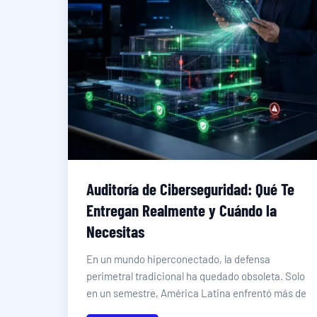
Auditoría de Ciberseguridad: Qué Te
Entregan Realmente y Cuándo la
Necesitas
En un mundo hiperconectado, la defensa
perimetral tradicional ha quedado obsoleta. Solo
en un semestre, América Latina enfrentó más de