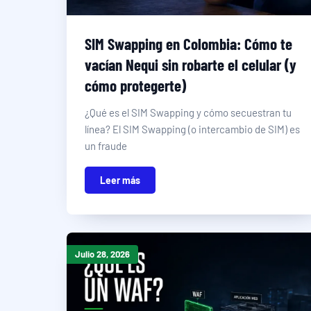
SIM Swapping en Colombia: Cómo te
vacían Nequi sin robarte el celular (y
cómo protegerte)
¿Qué es el SIM Swapping y cómo secuestran tu
línea? El SIM Swapping (o intercambio de SIM) es
un fraude
Leer más
Julio 28, 2026