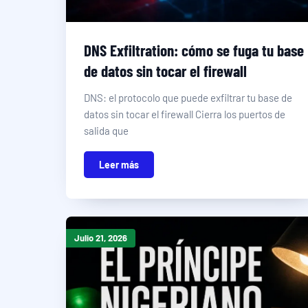
DNS Exfiltration: cómo se fuga tu base
de datos sin tocar el firewall
DNS: el protocolo que puede exfiltrar tu base de
datos sin tocar el firewall Cierra los puertos de
salida que
Leer más
Julio 21, 2026