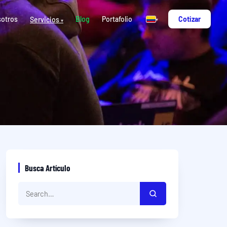
otros
Blog
Portafolio
Cotizar
Servicios
▾
▾
Busca Artículo