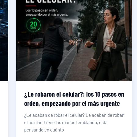
:
¿Le robaron el celular?: los 10 pasos en
orden, empezando por el más urgente
¿Le acaban de robar el celular? Le acaban de robar
el celular. Tiene las manos temblando, está
pensando en cuánto