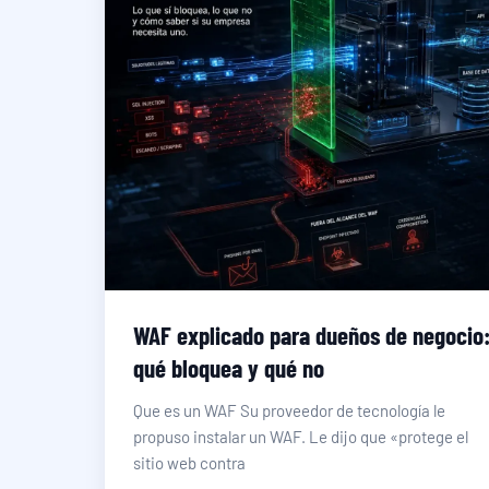
WAF explicado para dueños de negocio
qué bloquea y qué no
Que es un WAF Su proveedor de tecnología le
propuso instalar un WAF. Le dijo que «protege el
sitio web contra