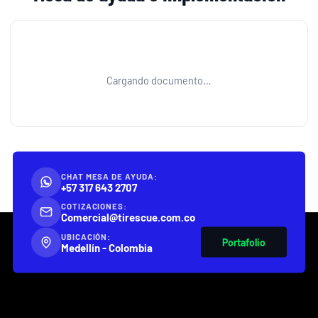
Cargando documento…
CHAT MESA DE AYUDA:
+57 317 643 2707
COTIZACIONES:
Comercial@tirescue.com.co
UBICACIÓN:
Portafolio
Medellín - Colombia