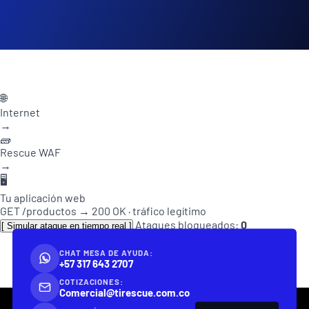
🌐
Internet
→
🧱
Rescue WAF
→
🖥️
Tu aplicación web
GET /productos → 200 OK · tráfico legítimo
Ataques bloqueados:
0
[ Simular ataque en tiempo real ]
CHAT MESA DE AYUDA:
+57 317 643 2707
COTIZACIONES:
Comercial@tirescue.com.co