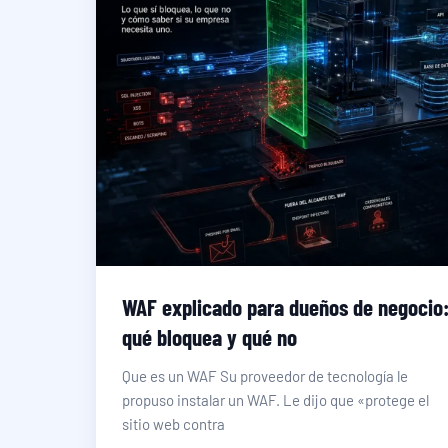
WAF explicado para dueños de negocio
qué bloquea y qué no
Que es un WAF Su proveedor de tecnología le
propuso instalar un WAF. Le dijo que «protege el
sitio web contra