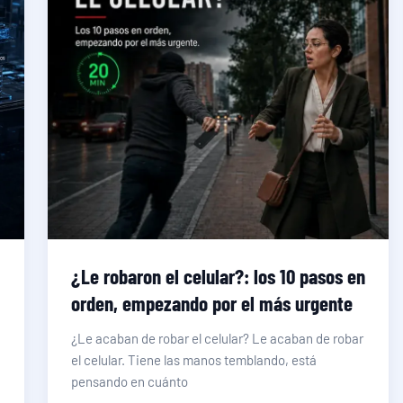
:
¿Le robaron el celular?: los 10 pasos en
orden, empezando por el más urgente
¿Le acaban de robar el celular? Le acaban de robar
el celular. Tiene las manos temblando, está
pensando en cuánto