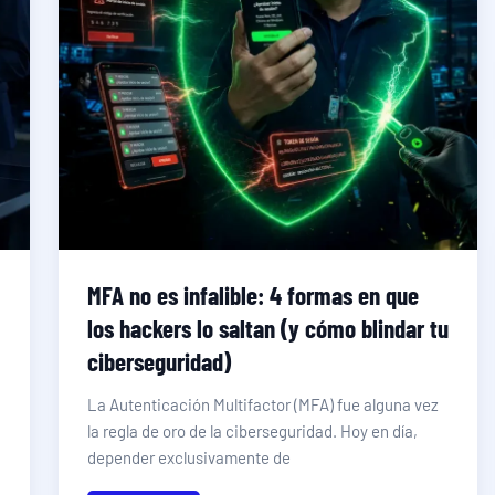
MFA no es infalible: 4 formas en que
los hackers lo saltan (y cómo blindar tu
ciberseguridad)
La Autenticación Multifactor (MFA) fue alguna vez
la regla de oro de la ciberseguridad. Hoy en día,
depender exclusivamente de