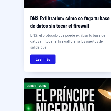
DNS Exfiltration: cómo se fuga tu base
de datos sin tocar el firewall
DNS: el protocolo que puede exfiltrar tu base de
datos sin tocar el firewall Cierra los puertos de
salida que
Leer más
Julio 21, 2026