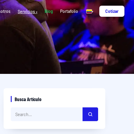
otros
Blog
Portafolio
Cotizar
Servicios
▾
▾
Busca Artículo