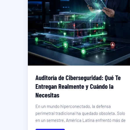
Auditoría de Ciberseguridad: Qué Te
Entregan Realmente y Cuándo la
Necesitas
En un mundo hiperconectado, la defensa
perimetral tradicional ha quedado obsoleta. Solo
en un semestre, América Latina enfrentó más de