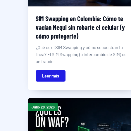
SIM Swapping en Colombia: Cómo te
vacían Nequi sin robarte el celular (y
cómo protegerte)
¿Qué es el SIM Swapping y cómo secuestran tu
línea? El SIM Swapping (o intercambio de SIM) es
un fraude
Leer más
Julio 28, 2026