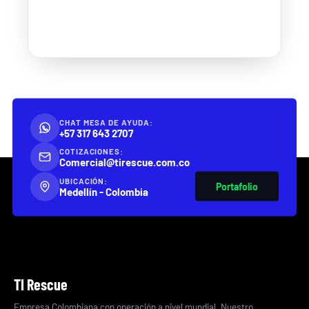
CHAT MESA DE AYUDA:
+57 317 643 2707
COTIZACIONES:
Comercial@tirescue.com.co
UBICACIÓN:
Portafolio
Medellín - Colombia
TI Rescue
Empresa Colombiana con operación a nivel mundial. Nuestro