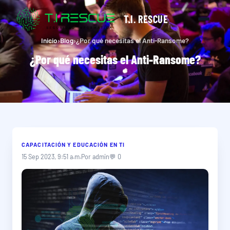
T.I. RESCUE
Inicio
›
Blog
›
¿Por qué necesitas el Anti-Ransome?
¿Por qué necesitas el Anti-Ransome?
CAPACITACIÓN Y EDUCACIÓN EN TI
15 Sep 2023, 9:51 a.m.
Por admin
💬 0