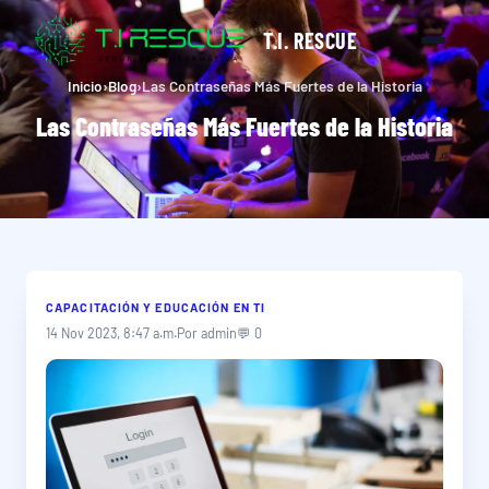
T.I. RESCUE
Inicio
›
Blog
›
Las Contraseñas Más Fuertes de la Historia
Las Contraseñas Más Fuertes de la Historia
CAPACITACIÓN Y EDUCACIÓN EN TI
14 Nov 2023, 8:47 a.m.
Por admin
💬 0