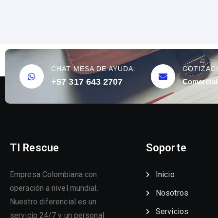
CHAT MESA DE AYUDA:
COTIZAC
+57 317 643 2707
Comercial
TI Rescue
Soporte
Empresa Colombiana con
Inicio
operación a nivel mundial.
Nosotros
Nuestro diferencial es un
Servicios
servicio 24/7 y un personal