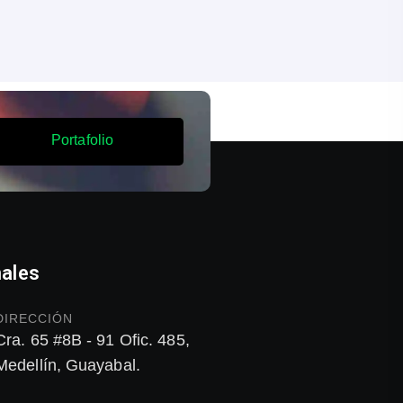
P
o
r
t
a
f
o
l
i
o
ales
DIRECCIÓN
Cra. 65 #8B - 91 Ofic. 485,
Medellín, Guayabal.