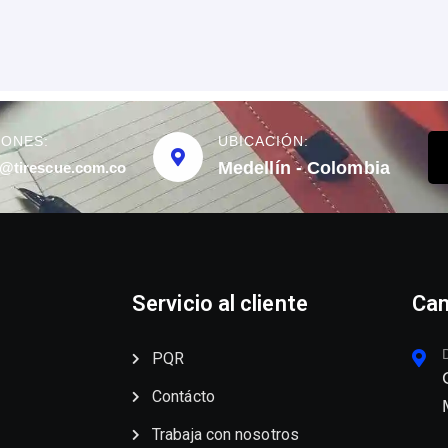
IONES:
UBICACIÓN:
Medellín - Colombia
@tirescue.com.co
Servicio al cliente
Can
PQR
Contácto
Trabaja con nosotros