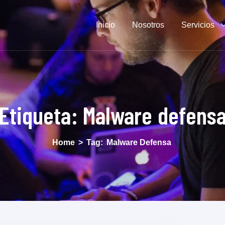
Inicio
Nosotros
Servicios
Etiqueta:
Malware defens
Home
>
Tag:
Malware Defensa