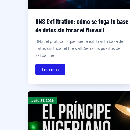
DNS Exfiltration: cómo se fuga tu base
de datos sin tocar el firewall
DNS: el protocolo que puede exfiltrar tu base de
datos sin tocar el firewall Cierra los puertos de
salida que
Leer más
Julio 21, 2026