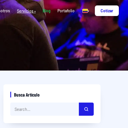
otros
Blog
Portafolio
Cotizar
Servicios
▾
▾
Busca Artículo