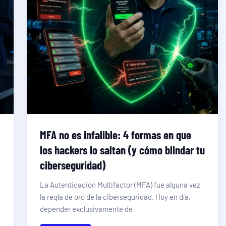
MFA no es infalible: 4 formas en que
los hackers lo saltan (y cómo blindar tu
ciberseguridad)
La Autenticación Multifactor (MFA) fue alguna vez
la regla de oro de la ciberseguridad. Hoy en día,
depender exclusivamente de