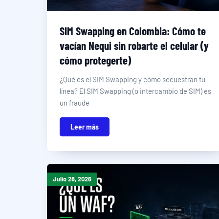
SIM Swapping en Colombia: Cómo te
vacían Nequi sin robarte el celular (y
cómo protegerte)
¿Qué es el SIM Swapping y cómo secuestran tu
línea? El SIM Swapping (o intercambio de SIM) es
un fraude
Leer más
Julio 28, 2026