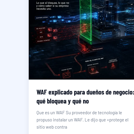
WAF explicado para dueños de negocio
qué bloquea y qué no
Que es un WAF Su proveedor de tecnología le
propuso instalar un WAF. Le dijo que «protege el
sitio web contra