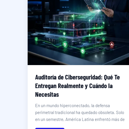
Auditoría de Ciberseguridad: Qué Te
Entregan Realmente y Cuándo la
Necesitas
En un mundo hiperconectado, la defensa
perimetral tradicional ha quedado obsoleta. Solo
en un semestre, América Latina enfrentó más de