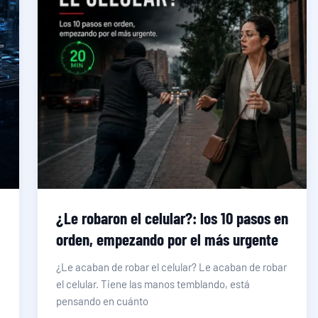
:
¿Le robaron el celular?: los 10 pasos en
orden, empezando por el más urgente
¿Le acaban de robar el celular? Le acaban de robar
el celular. Tiene las manos temblando, está
pensando en cuánto