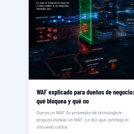
WAF explicado para dueños de negocio
qué bloquea y qué no
Que es un WAF Su proveedor de tecnología le
propuso instalar un WAF. Le dijo que «protege el
sitio web contra