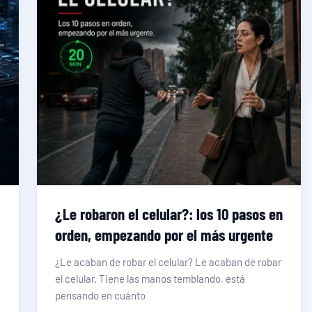
:
¿Le robaron el celular?: los 10 pasos en
orden, empezando por el más urgente
¿Le acaban de robar el celular? Le acaban de robar
el celular. Tiene las manos temblando, está
pensando en cuánto