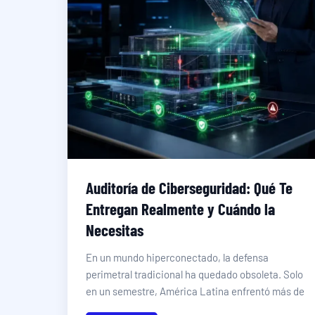
Auditoría de Ciberseguridad: Qué Te
Entregan Realmente y Cuándo la
Necesitas
En un mundo hiperconectado, la defensa
perimetral tradicional ha quedado obsoleta. Solo
en un semestre, América Latina enfrentó más de