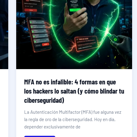
MFA no es infalible: 4 formas en que
los hackers lo saltan (y cómo blindar tu
ciberseguridad)
La Autenticación Multifactor (MFA) fue alguna vez
la regla de oro de la ciberseguridad. Hoy en día,
depender exclusivamente de