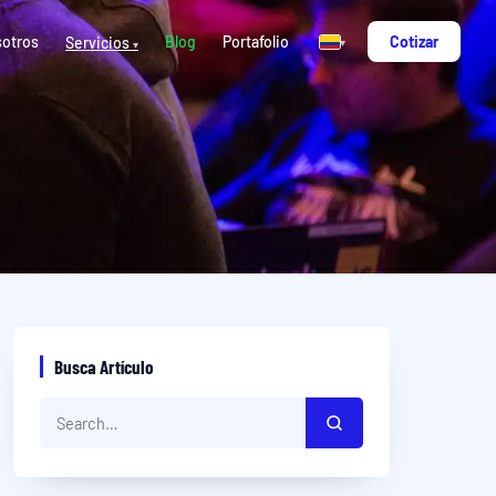
otros
Blog
Portafolio
Cotizar
Servicios
▾
▾
Busca Artículo