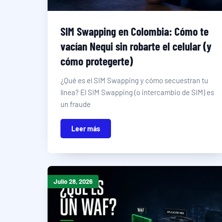
SIM Swapping en Colombia: Cómo te
vacían Nequi sin robarte el celular (y
cómo protegerte)
¿Qué es el SIM Swapping y cómo secuestran tu
línea? El SIM Swapping (o intercambio de SIM) es
un fraude
Leer más
Julio 28, 2026