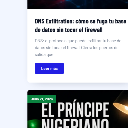
DNS Exfiltration: cómo se fuga tu base
de datos sin tocar el firewall
DNS: el protocolo que puede exfiltrar tu base de
datos sin tocar el firewall Cierra los puertos de
salida que
Leer más
Julio 21, 2026