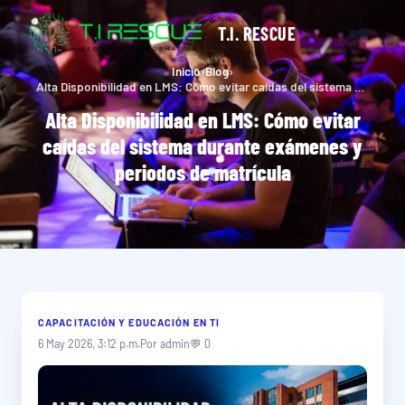
T.I. RESCUE
Inicio
›
Blog
›
Alta Disponibilidad en LMS: Cómo evitar caídas del sistema durante exámenes y periodos de matrícula
Alta Disponibilidad en LMS: Cómo evitar
caídas del sistema durante exámenes y
periodos de matrícula
CAPACITACIÓN Y EDUCACIÓN EN TI
6 May 2026, 3:12 p.m.
Por admin
💬 0