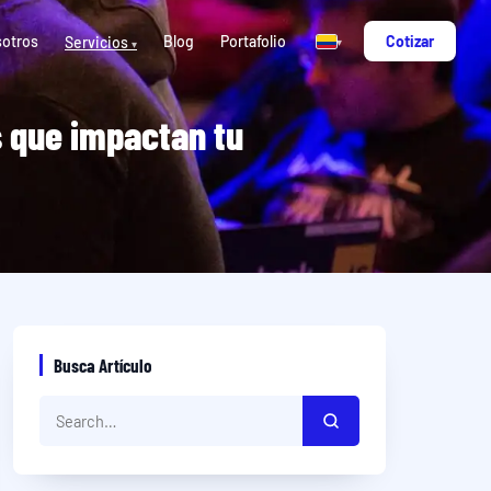
otros
Blog
Portafolio
Cotizar
Servicios
▾
▾
s que impactan tu
Busca Artículo