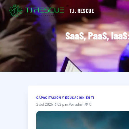
T.I. RESCUE
SaaS, PaaS, IaaS
CAPACITACIÓN Y EDUCACIÓN EN TI
2 Jul 2025, 3:02 p.m.
Por admin
💬 0