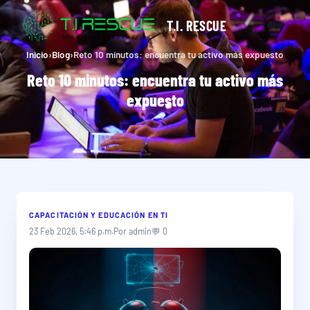
T.I. RESCUE
Inicio
›
Blog
›
Reto 10 minutos: encuentra tu activo más expuesto
Reto 10 minutos: encuentra tu activo más
expuesto
CAPACITACIÓN Y EDUCACIÓN EN TI
23 Feb 2026, 5:46 p.m.
Por admin
💬 0