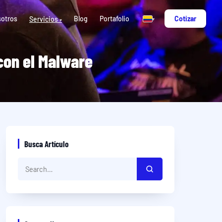
otros
Blog
Portafolio
Cotizar
Servicios
▾
▾
con el Malware
Busca Artículo