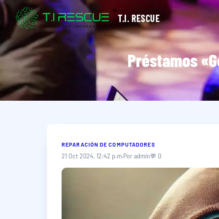
T.I. RESCUE
Préstamos «Go
REPARACIÓN DE COMPUTADORES
21 Oct 2024, 12:42 p.m.
Por admin
💬 0