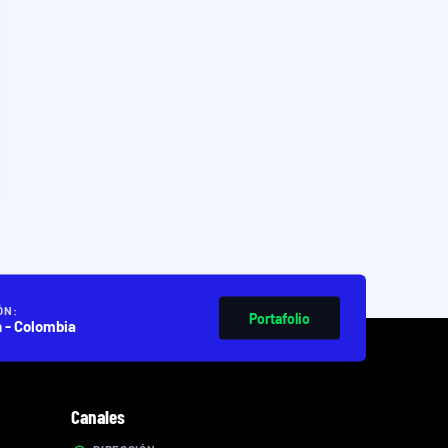
ÓN:
Portafolio
n - Colombia
Canales