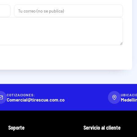
COTIZACIONES:
UBICACI
Comercial@tirescue.com.co
Medellí
Soporte
Servicio al cliente