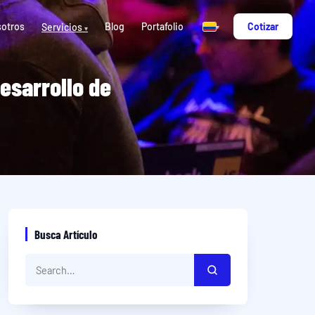
otros
Blog
Portafolio
Cotizar
Servicios
▾
▾
esarrollo de
Busca Artículo