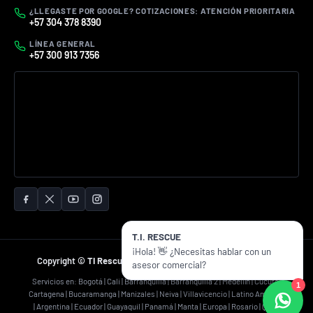
¿LLEGASTE POR GOOGLE? COTIZACIONES: ATENCIÓN PRIORITARIA
+57 304 378 8390
LÍNEA GENERAL
+57 300 913 7356
T.I. RESCUE
¡Hola! 👋 ¿Necesitas hablar con un
Copyright ©
TI Rescue
2026 Todos los derechos reservados.
asesor comercial?
Servicios en: Bogotá | Cali | Barranquilla | Barranquilla 2 | Medellín | Cúcuta |
1
Cartagena | Bucaramanga | Manizales | Neiva | Villavicencio | Latino América
| Argentina | Ecuador | Guayaquil | Panamá | Manta | Europa | Rosario | Quito