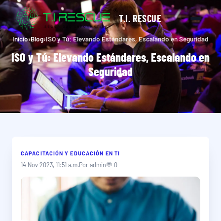
T.I. RESCUE
Inicio
›
Blog
›
ISO y Tú: Elevando Estándares, Escalando en Seguridad
ISO y Tú: Elevando Estándares, Escalando en
Seguridad
CAPACITACIÓN Y EDUCACIÓN EN TI
14 Nov 2023, 11:51 a.m.
Por admin
💬 0