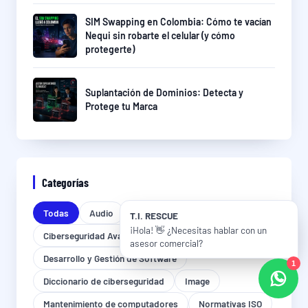
SIM Swapping en Colombia: Cómo te vacían
Nequi sin robarte el celular (y cómo
protegerte)
Suplantación de Dominios: Detecta y
Protege tu Marca
Categorías
Todas
Audio
Capacitación y Educación en TI
T.I. RESCUE
¡Hola! 👋 ¿Necesitas hablar con un
Ciberseguridad Avanzada
asesor comercial?
Desarrollo y Gestión de Software
1
Diccionario de ciberseguridad
Image
Mantenimiento de computadores
Normativas ISO