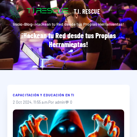
T.I. RESCUE
Inicio
›
Blog
›
¡Hackean tu Red desde tus Propias Herramientas!
¡Hackean tu Red desde tus Propias
Herramientas!
CAPACITACIÓN Y EDUCACIÓN EN TI
2 Oct 2024, 11:55 a.m.
Por admin
💬 0