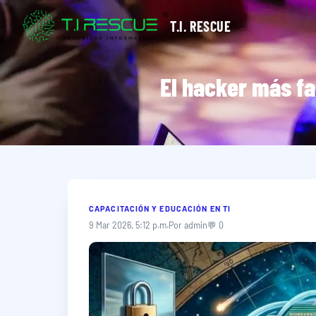
T.I. RESCUE
El hacker más f
CAPACITACIÓN Y EDUCACIÓN EN TI
9 Mar 2026, 5:12 p.m.
Por admin
💬 0