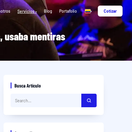
otros
Blog
Portafolio
Cotizar
Servicios
▾
▾
, usaba mentiras
Busca Artículo