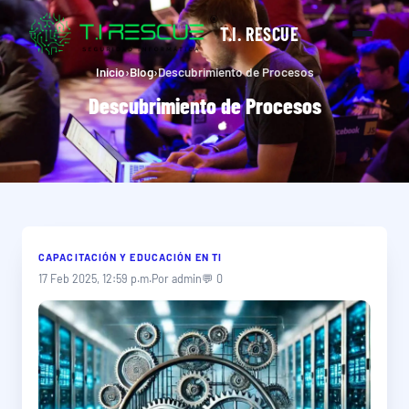
T.I. RESCUE
Inicio
›
Blog
›
Descubrimiento de Procesos
Descubrimiento de Procesos
CAPACITACIÓN Y EDUCACIÓN EN TI
17 Feb 2025, 12:59 p.m.
Por admin
💬 0