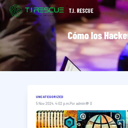
T.I. RESCUE
Cómo los Hacker
UNCATEGORIZED
5 Nov 2024, 4:02 p.m.
Por admin
💬 0