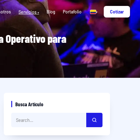
otros
Blog
Portafolio
Cotizar
Servicios
▾
▾
a Operativo para
Busca Artículo