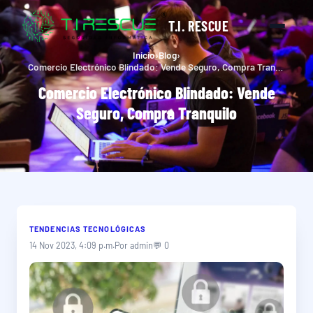
T.I. RESCUE
Inicio
›
Blog
›
Comercio Electrónico Blindado: Vende Seguro, Compra Tranquilo
Comercio Electrónico Blindado: Vende
Seguro, Compra Tranquilo
TENDENCIAS TECNOLÓGICAS
14 Nov 2023, 4:09 p.m.
Por admin
💬 0