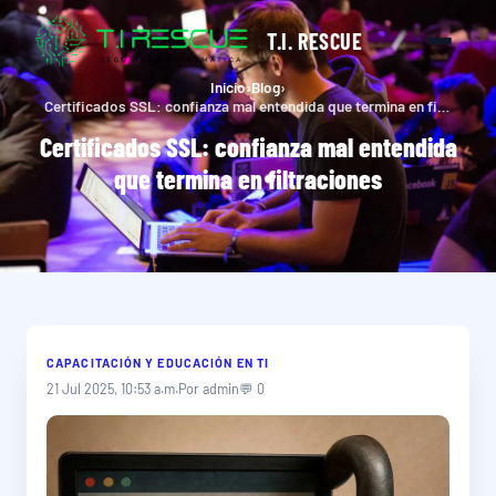
T.I. RESCUE
Inicio
›
Blog
›
Certificados SSL: confianza mal entendida que termina en filtraciones
Certificados SSL: confianza mal entendida
que termina en filtraciones
CAPACITACIÓN Y EDUCACIÓN EN TI
21 Jul 2025, 10:53 a.m.
Por admin
💬 0