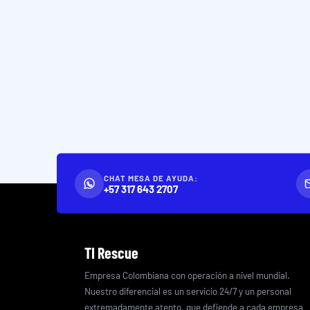
CHAT MESA DE AYUDA:
+57 317 643 2707
TI Rescue
Empresa Colombiana con operación a nivel mundial.
Nuestro diferencial es un servicio 24/7 y un personal
extremadamente atento, que defiende a cada empresa