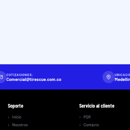
COTIZACIONES:
UBICACI
Comercial@tirescue.com.co
Medellí
Soporte
Servicio al cliente
Inicio
PQR
Nosotros
Contácto