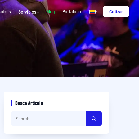
otros
Blog
Portafolio
Cotizar
Servicios
▾
▾
Busca Artículo