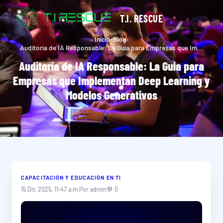
T.I. RESCUE
Inicio
›
Blog
›
Auditoría de IA Responsable: La Guía para Empresas que Implementan Deep Learning y Modelos Generativos
Auditoría de IA Responsable: La Guía para
Empresas que Implementan Deep Learning y
Modelos Generativos
CAPACITACIÓN Y EDUCACIÓN EN TI
15 Dic 2025, 11:47 a.m.
Por admin
💬 0