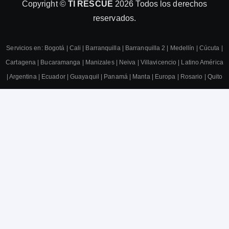
Copyright ©
TI RESCUE
2026 Todos los derechos
reservados.
Servicios en:
Bogotá
|
Cali
|
Barranquilla
|
Barranquilla 2
|
Medellín
|
Cúcuta
|
Cartagena
|
Bucaramanga
|
Manizales
|
Neiva
|
Villavicencio
|
Latino América
|
Argentina
|
Ecuador
|
Guayaquil
|
Panamá
|
Manta
|
Europa
|
Rosario
|
Quito