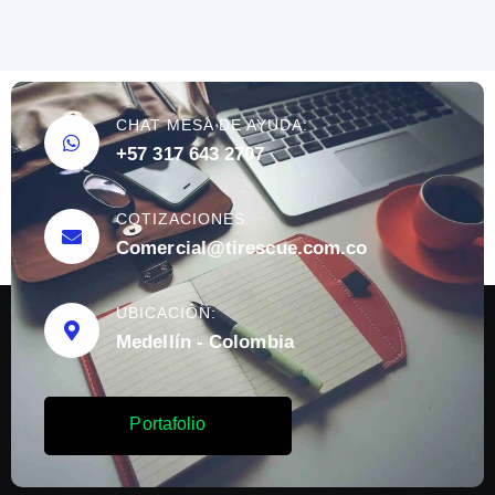
CHAT MESA DE AYUDA:
+57 317 643 2707
COTIZACIONES:
Comercial@tirescue.com.co
UBICACIÓN:
Medellín - Colombia
P
o
r
t
a
f
o
l
i
o