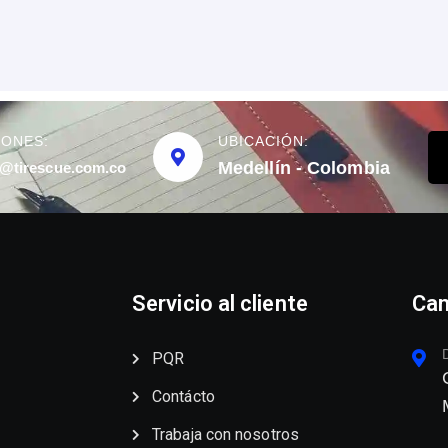
IONES:
UBICACIÓN:
Medellín - Colombia
@tirescue.com.co
Servicio al cliente
Can
PQR
Contácto
Trabaja con nosotros