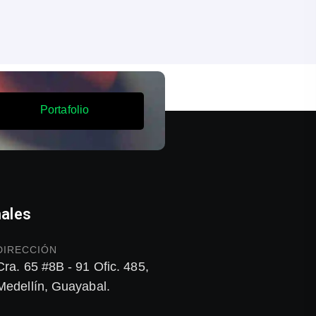
P
o
r
t
a
f
o
l
i
o
ales
DIRECCIÓN
Cra. 65 #8B - 91 Ofic. 485,
Medellín, Guayabal.