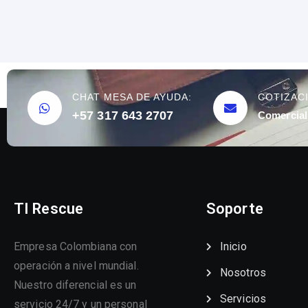
CHAT MESA DE AYUDA:
COTIZAC
+57 317 643 2707
Comercial
TI Rescue
Soporte
Empresa Colombiana con
Inicio
operación a nivel mundial.
Nosotros
Nuestro diferencial es un
Servicios
servicio 24/7 y un personal