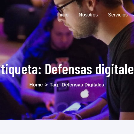
Inicio
Nosotros
Servicios
tiqueta:
Defensas digital
Home
>
Tag:
Defensas Digitales