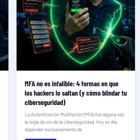
MFA no es infalible: 4 formas en que
los hackers lo saltan (y cómo blindar tu
ciberseguridad)
La Autenticación Multifactor (MFA) fue alguna vez
la regla de oro de la ciberseguridad. Hoy en día,
depender exclusivamente de