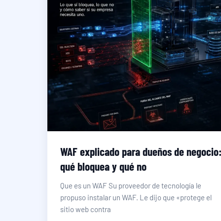
WAF explicado para dueños de negocio
qué bloquea y qué no
Que es un WAF Su proveedor de tecnología le
propuso instalar un WAF. Le dijo que «protege el
sitio web contra