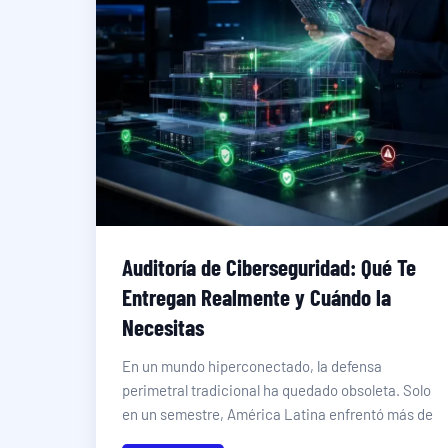
Auditoría de Ciberseguridad: Qué Te
Entregan Realmente y Cuándo la
Necesitas
En un mundo hiperconectado, la defensa
perimetral tradicional ha quedado obsoleta. Solo
en un semestre, América Latina enfrentó más de