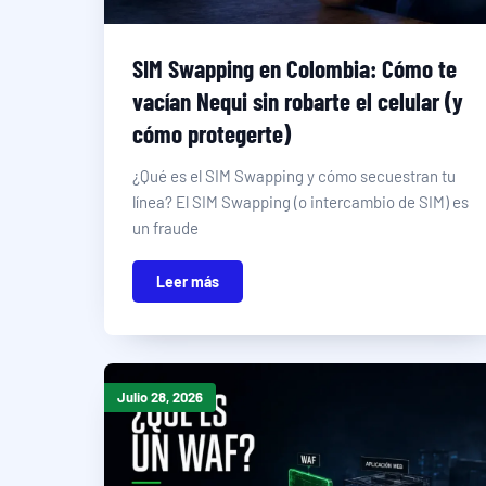
SIM Swapping en Colombia: Cómo te
vacían Nequi sin robarte el celular (y
cómo protegerte)
¿Qué es el SIM Swapping y cómo secuestran tu
línea? El SIM Swapping (o intercambio de SIM) es
un fraude
Leer más
Julio 28, 2026