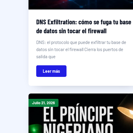
DNS Exfiltration: cómo se fuga tu base
de datos sin tocar el firewall
DNS: el protocolo que puede exfiltrar tu base de
datos sin tocar el firewall Cierra los puertos de
salida que
Leer más
Julio 21, 2026