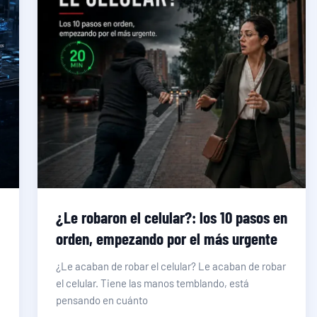
:
¿Le robaron el celular?: los 10 pasos en
orden, empezando por el más urgente
¿Le acaban de robar el celular? Le acaban de robar
el celular. Tiene las manos temblando, está
pensando en cuánto