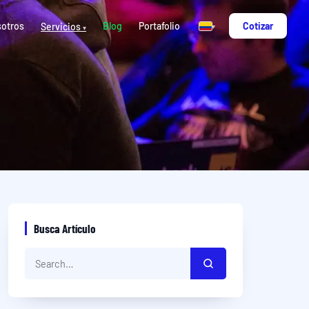
otros
Blog
Portafolio
Cotizar
Servicios
▾
▾
Busca Artículo