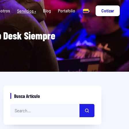
otros
Blog
Portafolio
Cotizar
Servicios
▾
▾
p Desk Siempre
Busca Artículo