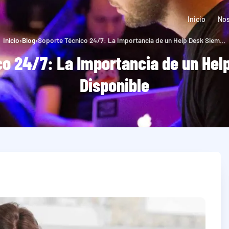
Inicio
Nos
Inicio
›
Blog
›
Soporte Técnico 24/7: La Importancia de un Help Desk Siempre Disponible
co 24/7: La Importancia de un Hel
Disponible