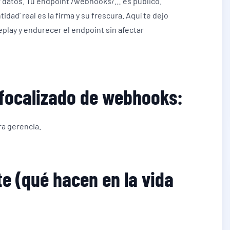
ar datos. Tu endpoint /webhooks/… es público.
idad’ real es la firma y su frescura. Aquí te dejo
eplay y endurecer el endpoint sin afectar
 focalizado de webhooks:
ra gerencia.
te (qué hacen en la vida