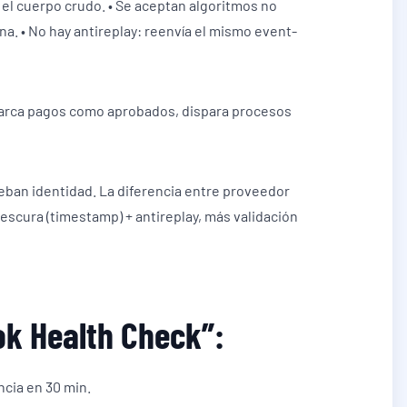
 el cuerpo crudo. • Se aceptan algoritmos no
a. • No hay antireplay: reenvía el mismo event-
, marca pagos como aprobados, dispara procesos
rueban identidad. La diferencia entre proveedor
frescura (timestamp) + antireplay, más validación
k Health Check”:
ncia en 30 min.