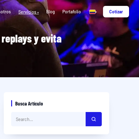
otros
Blog
Portafolio
Cotizar
Servicios
▾
▾
replays y evita
Busca Artículo