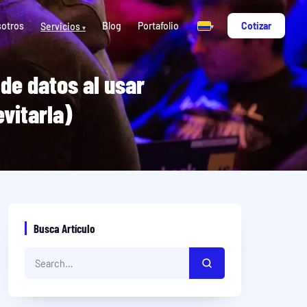
otros
Blog
Portafolio
Cotizar
Servicios
▾
▾
de datos al usar
vitarla)
Busca Artículo