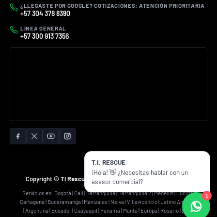
¿LLEGASTE POR GOOGLE? COTIZACIONES: ATENCIÓN PRIORITARIA
+57 304 378 8390
LÍNEA GENERAL
+57 300 913 7356
T.I. RESCUE
¡Hola! 👋 ¿Necesitas hablar con un
Copyright ©
TI Rescue
2026 Todos los derechos reservados.
asesor comercial?
Servicios en: Bogotá | Cali | Barranquilla | Barranquilla 2 | Medellín | Cúcuta |
1
Cartagena | Bucaramanga | Manizales | Neiva | Villavicencio | Latino América
| Argentina | Ecuador | Guayaquil | Panamá | Manta | Europa | Rosario | Quito