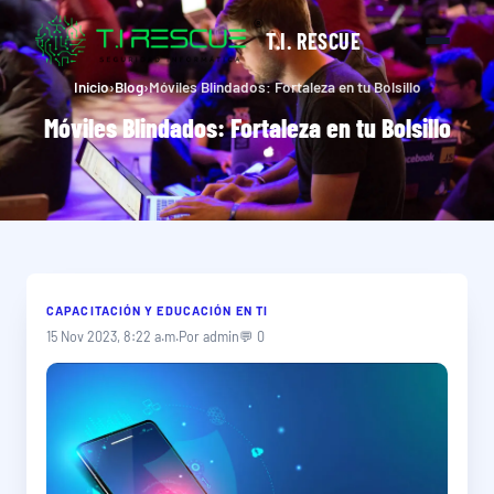
T.I. RESCUE
Inicio
›
Blog
›
Móviles Blindados: Fortaleza en tu Bolsillo
Móviles Blindados: Fortaleza en tu Bolsillo
CAPACITACIÓN Y EDUCACIÓN EN TI
15 Nov 2023, 8:22 a.m.
Por admin
💬 0