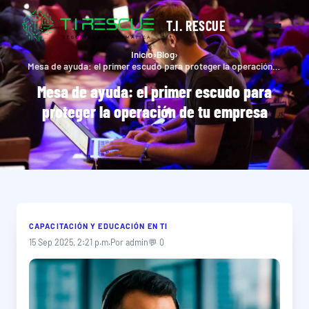
T.I. RESCUE
Inicio
›
Blog
›
Mesa de ayuda: el primer escudo para proteger la operación de tu empresa
Mesa de ayuda: el primer escudo para
proteger la operación de tu empresa
CAPACITACIÓN Y EDUCACIÓN EN TI
15 Sep 2025, 2:21 p.m.
Por admin
💬 0