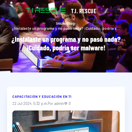
T.I. RESCUE
Inicio
›
Blog
›
¿Instalaste un programa y no pasó nada? ¡Cuidado, podría ser malware!
¿Instalaste un programa y no pasó nada?
¡Cuidado, podría ser malware!
CAPACITACIÓN Y EDUCACIÓN EN TI
22 Jul 2024, 5:32 p.m.
Por admin
💬 0