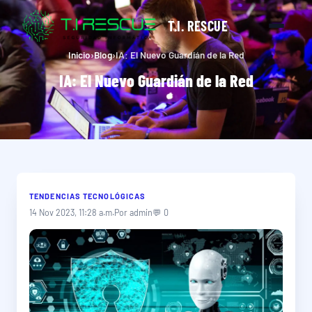
T.I. RESCUE
Inicio
›
Blog
›
IA: El Nuevo Guardián de la Red
IA: El Nuevo Guardián de la Red
TENDENCIAS TECNOLÓGICAS
14 Nov 2023, 11:28 a.m.
Por admin
💬 0