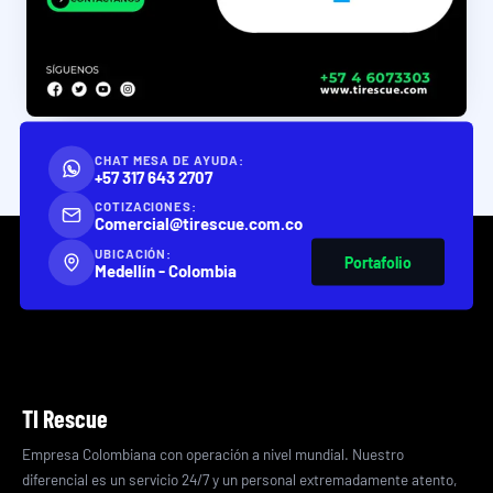
CHAT MESA DE AYUDA:
+57 317 643 2707
COTIZACIONES:
Comercial@tirescue.com.co
UBICACIÓN:
Portafolio
Medellín - Colombia
TI Rescue
Empresa Colombiana con operación a nivel mundial. Nuestro
diferencial es un servicio 24/7 y un personal extremadamente atento,