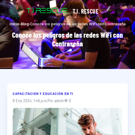
T.I. RESCUE
Inicio
›
Blog
›
Conoce los peligros de las redes WiFi con Contraseña
Conoce los peligros de las redes WiFi con
Contraseña
CAPACITACIÓN Y EDUCACIÓN EN TI
8 Ene 2024, 1:46 p.m.
Por admin
💬 0