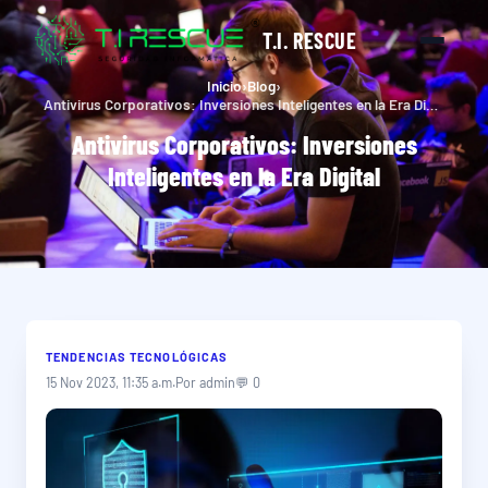
T.I. RESCUE
Inicio
›
Blog
›
Antivirus Corporativos: Inversiones Inteligentes en la Era Digital
Antivirus Corporativos: Inversiones
Inteligentes en la Era Digital
TENDENCIAS TECNOLÓGICAS
15 Nov 2023, 11:35 a.m.
Por admin
💬 0