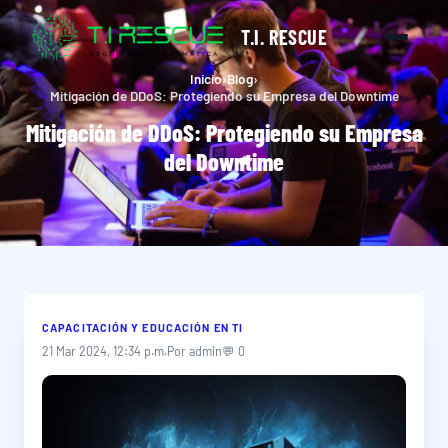
T.I. RESCUE
Inicio
›
Blog
›
Mitigación de DDoS: Protegiendo su Empresa del Downtime
Mitigación de DDoS: Protegiendo su Empresa
del Downtime
CAPACITACIÓN Y EDUCACIÓN EN TI
21 Mar 2024, 12:34 p.m.
Por admin
💬 0