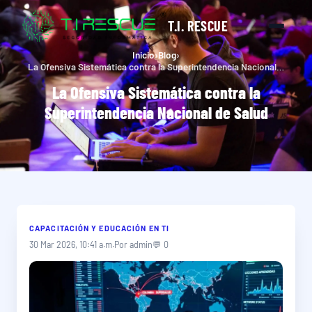
T.I. RESCUE
Inicio
›
Blog
›
La Ofensiva Sistemática contra la Superintendencia Nacional de Salud
La Ofensiva Sistemática contra la
Superintendencia Nacional de Salud
CAPACITACIÓN Y EDUCACIÓN EN TI
30 Mar 2026, 10:41 a.m.
Por admin
💬 0